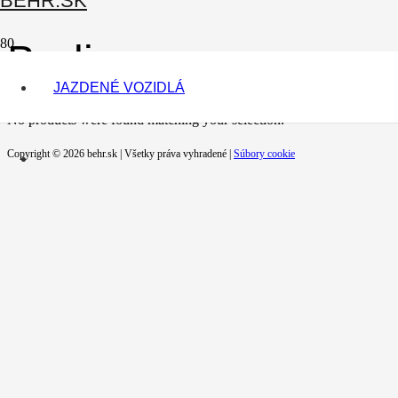
BEHR.SK
Berlingo
JAZDENÉ VOZIDLÁ
No products were found matching your selection.
Copyright © 2026 behr.sk | Všetky práva vyhradené |
Súbory cookie