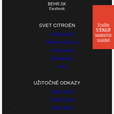
BEHR.SK
Facebook
Využite
SVET CITROËN
VÝKUP
Testovacia jazda
jazdených
vozidiel
Objednávka do servisu
Cenová ponuka
Náhradné diely
Servis
UŽITOČNÉ ODKAZY
Osobné vozidlá
Úžitkové vozidlá
Ihneď k odberu